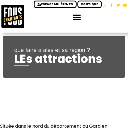
ESPACE ADHÉRENTS
BOUTIQUE
que faire à ales et sa région ?
LEs attractions
La semaine chantante d’Alès est pour beaucoup de
choristes l’occasion de découvrir une région pleine
d’attraits. Et d’y passer quelques jours de vacances
après avoir « martyrisé » leurs cordes vocales.
Située dans le nord du département du Gard en