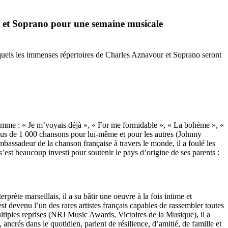
r et Soprano pour une semaine musicale
squels les immenses répertoires de Charles Aznavour et Soprano seront
comme : « Je m’voyais déjà », « For me formidable », « La bohème », «
lus de 1 000 chansons pour lui-même et pour les autres (Johnny
mbassadeur de la chanson française à travers le monde, il a foulé les
est beaucoup investi pour soutenir le pays d’origine de ses parents :
rète marseillais, il a su bâtir une oeuvre à la fois intime et
 est devenu l’un des rares artistes français capables de rassembler toutes
tiples reprises (NRJ Music Awards, Victoires de la Musique), il a
ncrés dans le quotidien, parlent de résilience, d’amitié, de famille et