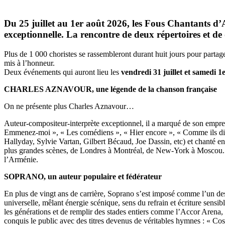
Du 25 juillet au 1er août 2026, les Fous Chantants
exceptionnelle. La rencontre de deux répertoires et de
Plus de 1 000 choristes se rassembleront durant huit jours pour parta
mis à l’honneur.
Deux événements qui auront lieu les
vendredi 31 juillet et samedi 1
CHARLES AZNAVOUR, une légende de la chanson française
On ne présente plus Charles Aznavour…
Auteur-compositeur-interprète exceptionnel, il a marqué de son empre
Emmenez-moi », « Les comédiens », « Hier encore », « Comme ils disen
Hallyday, Sylvie Vartan, Gilbert Bécaud, Joe Dassin, etc) et chanté en 
plus grandes scènes, de Londres à Montréal, de New-York à Moscou. Au-d
l’Arménie.
SOPRANO, un auteur populaire et fédérateur
En plus de vingt ans de carrière, Soprano s’est imposé comme l’un des a
universelle, mêlant énergie scénique, sens du refrain et écriture sensibl
les générations et de remplir des stades entiers comme l’Accor Arena
conquis le public avec des titres devenus de véritables hymnes : « Cos