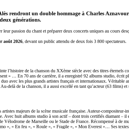
 d’Alès rendront un double hommage à Charles Aznavou
 deux générations.
ger leur passion du chant et préparer deux concerts uniques au cours de
er août 2026
, devant un public attendu de deux fois 3 800 spectateurs.
inte l’histoire de la chanson du XXème siècle avec des titres éternels 
t » … En 70 ans de carrière, il a enregistré 92 albums studio, écrit p
duo avec les plus grands artistes français et internationaux. Véritable a
elà de la chanson, il a aussi excellé en tant qu’acteur (63 films) et s’
rtistes majeurs de la scène musicale française. Auteur-compositeur-interp
e. Avec huit albums studio à son actif – dont trois certifiés diamant – il
, le Vélodrome de Marseille ou le Stade de France. Récompensé à de mul
mo », « En feu », « Roule », « Fragile », « Mon Everest »… Ses textes, a