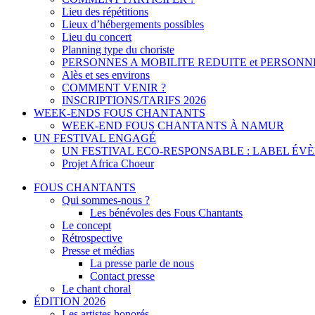
Lieu des répétitions
Lieux d’hébergements possibles
Lieu du concert
Planning type du choriste
PERSONNES A MOBILITE REDUITE et PERSONN
Alès et ses environs
COMMENT VENIR ?
INSCRIPTIONS/TARIFS 2026
WEEK-ENDS FOUS CHANTANTS
WEEK-END FOUS CHANTANTS À NAMUR
UN FESTIVAL ENGAGÉ
UN FESTIVAL ECO-RESPONSABLE : LABEL É
Projet Africa Choeur
FOUS CHANTANTS
Qui sommes-nous ?
Les bénévoles des Fous Chantants
Le concept
Rétrospective
Presse et médias
La presse parle de nous
Contact presse
Le chant choral
ÉDITION 2026
Les artistes honorés