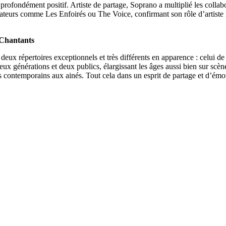
e profondément positif. Artiste de partage, Soprano a multiplié les colla
érateurs comme Les Enfoirés ou The Voice, confirmant son rôle d’artiste r
 Chantants
deux répertoires exceptionnels et très différents en apparence : celui 
 générations et deux publics, élargissant les âges aussi bien sur scène q
us contemporains aux ainés. Tout cela dans un esprit de partage et d’émo