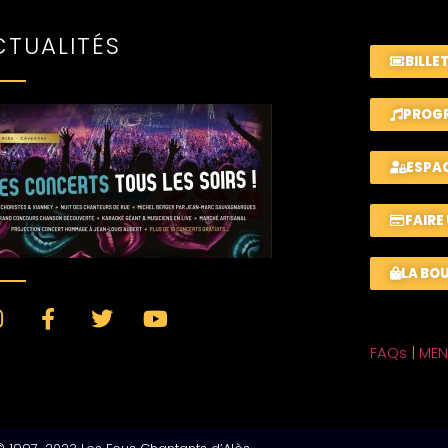
CTUALITÉS
BILLE
PROGR
ESPA
FAIRE
LA BO
FAQs
|
MEN